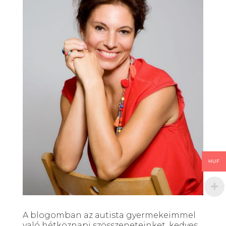
HUF
A blogomban az autista gyermekeimmel
való hétköznapi szösszeneteinket, kedves