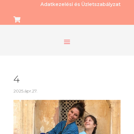
Adatkezelési és Üzletszabályzat

4
2025.ápr.27.