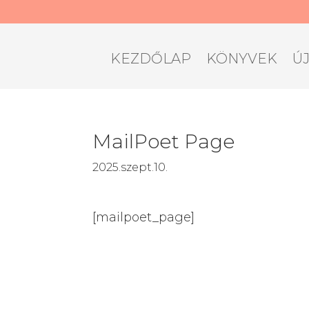
KEZDŐLAP
KÖNYVEK
Ú
MailPoet Page
2025.szept.10.
[mailpoet_page]