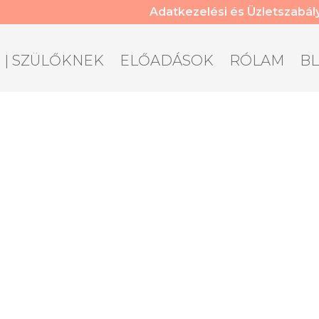
Adatkezelési és Üzletszabál
J | SZÜLŐKNEK
ELŐADÁSOK
RÓLAM
B