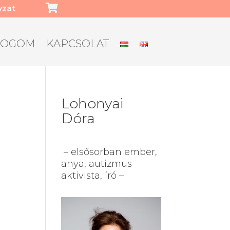

yzat
LOGOM
KAPCSOLAT
Lohonyai
Dóra
– elsősorban ember,
anya, autizmus
aktivista, író –