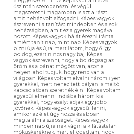
eléggé szeretni. De képes voltam ezzel
őszintén szembenézni és végül
megszeretni magamban is azt a részt,
amit nehéz volt elfogadni. Képes vagyok
észrevenni a tanítást mindebben és a sok
nehézségben, amit ez a gyerek magával
hozott. Képes vagyok hálát érezni iránta,
amiért tanít nap, mint nap. Képes vagyok
bízni úja és újra, mert látom, hogy ő így
boldog, ezért nincs nagy baj. Képes
vagyok észrevenni, hogy a boldogság az
öröm és a bánat mögött van, azon a
helyen, ahol tudjuk, hogy rend van a
világban. Képes voltam elválni három ilyen
gyerekkel, mert nehezített pályán is méltó
kapcsolatban szeretnék élni. Képes voltam
egyedül elmenni Indiába három kis
gyerekkel, hogy esélyt adjak egy jobb
jövőnek. Képes vagyok egyedül lenni,
amikor az élet úgy hozza és abban
megtalálni a szépséget. Képes vagyok
minden nap újra nekivágni a kilátástalan
mókuskeréknek, mert elfogadtam, hogy