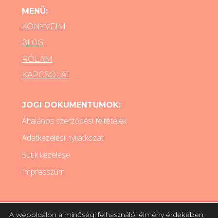
MENÜ:
KÖNYVEIM
BLOG
RÓLAM
KAPCSOLAT
JOGI DOKUMENTUMOK:
Általános szerződési feltételek
Adatkezelési nyilatkozat
Sütik kezelése
Impresszum
A weboldalon a minőségi felhasználói élmény érdekében