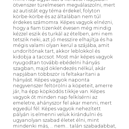
ötvenszer türelmesen megválaszolni, mert
az autistát egy téma érdekel, folyton
körbe-körbe és az általában nem túl
érdekes számomra. Képes vagyok elnézni,
hogy a fiam tizenkét évesen még mindig
kézzel eszik és turkál az ételben, ami nem
tetszik neki, azt jó messzire elhajítja és ha
mégis valami olyan kerül a szájába, amit
undorítónak tart, akkor leblokkol és
kidobja a taccsot. Most már képes vagyok
nyugodtan tovább ebédelni hányás
szagban, majd öklendezés nélkül, akár
napjában többször is feltakarítani a
hányást. Képes vagyok naponta
negyvenszer feltörölni a köpeteit, amerre
jár, ha épp köpködős tikkje van. Képes
vagyok őt minden nap felkísérni az
emeletre, ahányszor fel akar menni, mert
egyedül fél. Képes vagyok nehezített
pályán is elmenni velük kirándulni és
ugyanolyan szabad életet élni, mint
mindenki más, … nem… talán szabadabbat,