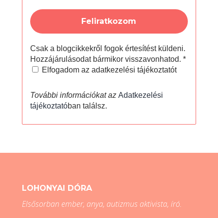
Csak a blogcikkekről fogok értesítést küldeni.
Hozzájárulásodat bármikor visszavonhatod.
*
Elfogadom az adatkezelési tájékoztatót
További információkat az
Adatkezelési
tájékoztató
ban találsz.
LOHONYAI DÓRA
Elsősorban ember, anya, autizmus aktivista, író.