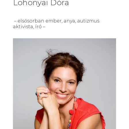
Lohonyai Dóra
– elsősorban ember, anya, autizmus
aktivista, író –