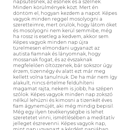
napsütésnek, az esőnek és a szélnek.
Minden körülmények közt. Mert én
döntöm el, hogyan kezdem a napot. Képes
vagyok minden reggel mosolyogni a
szeretteimre, mert örülök, hogy látom őket
és mosolyogni nem kerül semmibe, még
ha rossz is esetleg a kedvem, akkor sem.
Képes vagyok minden nap újra
türelmesen elmondani ugyanazt az
autista fiamnak és lányomnak, hogy
mossanak fogat, és az évszaknak
megfelelően öltözzenek, bár sokszor úgy
érzem, tizennégy év alatt ezt már meg
kellett volna tanulniuk. De ha már nem így
alakult, nincs értelme feldühíteni
magamat rajta, nekem is jobb, ha szépen
szólok. Képes vagyok minden nap zokszó
nélkül lehúzni és kimosni a tizenkét éves
fiam ágyneműjét, aki még mindig bepisil.
Még egy ilyen tevékenységbe is lehet
szeretetet vinni, ismétlésében a meditatív
jelleget észrevenni. Képes vagyok nap,
mint nap ugyanazt a kérdést napjában