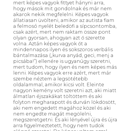
mert képes vagyok fittyet hányni arra,
hogy mások mit gondolnak és már nem
akarok nekik megfelelni. Képes vagyok
állatiasan üvölteni, amikor az autista fiam
a felmosó nyelét beledöfi a sípcsontomba,
csak azért, mert nem raktam össze pont
olyan gyorsan, ahogyan azt ő szerette
volna. Aztán képes vagyok őt a
mindennapos ilyen és sokszoros verbális
bántalmazása („kurva anyád, geci, menj a
picsába!”) ellenére is ugyanúgy szeretni,
mert tudom, hogy ilyen és nem képes más
lenni. Képes vagyok erre azért, mert már
szembe néztem a legsötétebb
oldalammal, amikor kicsi volt. Eleinte
nagyon kemény volt szeretni azt, aki miatt
álmatlan éjszakákat töltöttem és aki
folyton megharapott és durván lökdösött,
aki nem engedett magához közel és aki
nem engedte magát megölelni,
megszeretgetni. És aki lényével újra és újra
arra figyelmeztetett, hogy nem tudok