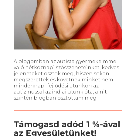
A blogomban az autista gyermekeimmel
való hétköznapi szösszeneteinket, kedves
jeleneteket osztok meg, hiszen sokan
megszerettek és követnek minket nem
mindennapi fejlődési utunkon az
autizmussal az indiai utunk óta, amit
szintén blogban osztottam meg.
Támogasd adód 1 %-ával
az Egyesületünket!