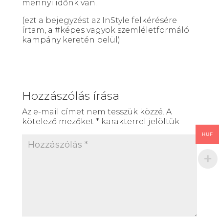
mennyi időnk van.
(ezt a bejegyzést az InStyle felkérésére
írtam, a #képes vagyok szemléletformáló
kampány keretén belül)
Hozzászólás írása
Az e-mail címet nem tesszük közzé.
A
kötelező mezőket
*
karakterrel jelöltük
HUF