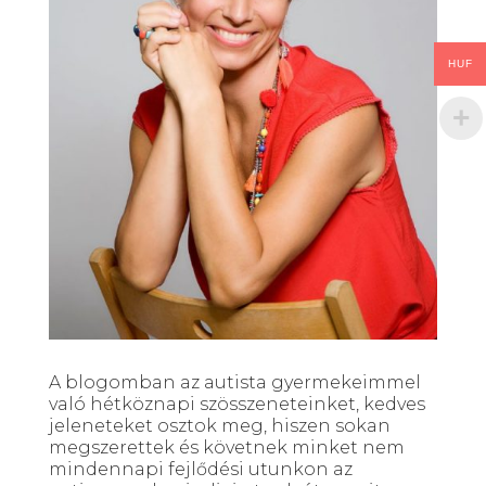
HUF
A blogomban az autista gyermekeimmel
való hétköznapi szösszeneteinket, kedves
jeleneteket osztok meg, hiszen sokan
megszerettek és követnek minket nem
mindennapi fejlődési utunkon az