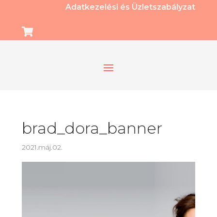
Adatkezelési és Üzletszabályzat

brad_dora_banner
2021.máj.02.