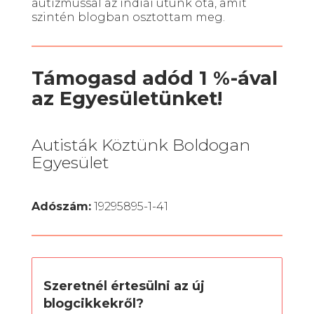
autizmussal az indiai utunk óta, amit
szintén blogban osztottam meg.
Támogasd adód 1 %-ával
az Egyesületünket!
Autisták Köztünk Boldogan
Egyesület
Adószám:
19295895-1-41
Szeretnél értesülni az új
blogcikkekről?