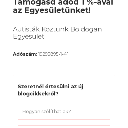
Támogasd adód 1 %-ával
az Egyesületünket!
Autisták Köztünk Boldogan
Egyesület
Adószám:
19295895-1-41
Szeretnél értesülni az új
blogcikkekről?