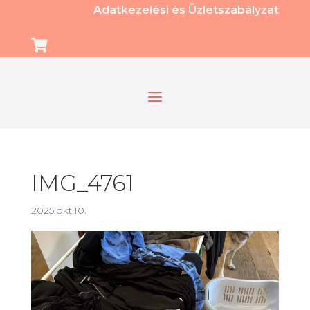
Adatkezelési és Üzletszabályzat

IMG_4761
2025.okt.10.