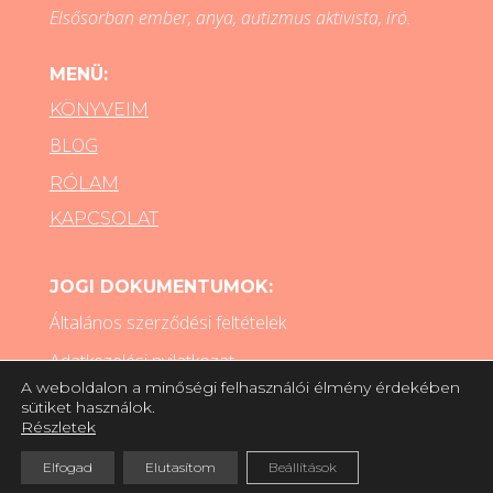
Elsősorban ember, anya, autizmus aktivista, író.
MENÜ:
KÖNYVEIM
BLOG
RÓLAM
KAPCSOLAT
JOGI DOKUMENTUMOK:
Általános szerződési feltételek
Adatkezelési nyilatkozat
A weboldalon a minőségi felhasználói élmény érdekében
Sütik kezelése
sütiket használok.
Részletek
Impresszum
Elfogad
Elutasítom
Beállítások