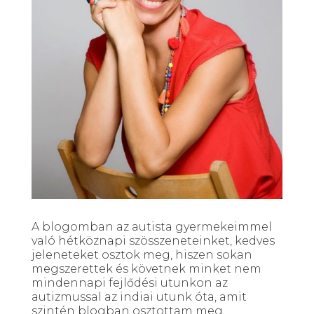
A blogomban az autista gyermekeimmel
való hétköznapi szösszeneteinket, kedves
jeleneteket osztok meg, hiszen sokan
megszerettek és követnek minket nem
mindennapi fejlődési utunkon az
autizmussal az indiai utunk óta, amit
szintén blogban osztottam meg.