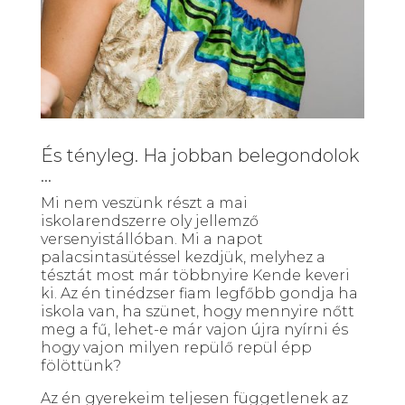
És tényleg. Ha jobban belegondolok
…
Mi nem veszünk részt a mai
iskolarendszerre oly jellemző
versenyistállóban. Mi a napot
palacsintasütéssel kezdjük, melyhez a
tésztát most már többnyire Kende keveri
ki. Az én tinédzser fiam legfőbb gondja ha
iskola van, ha szünet, hogy mennyire nőtt
meg a fű, lehet-e már vajon újra nyírni és
hogy vajon milyen repülő repül épp
fölöttünk?
Az én gyerekeim teljesen függetlenek az