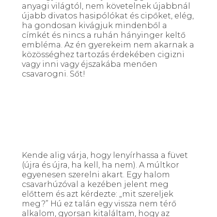
anyagi világtól, nem követelnek újabbnál
újabb divatos hasipólókat és cipőket, elég,
ha gondosan kivágjuk mindenből a
címkét és nincs a ruhán hányinger keltő
embléma. Az én gyerekeim nem akarnak a
közösséghez tartozás érdekében cigizni
vagy inni vagy éjszakába menően
csavarogni. Sőt!
Kende alig várja, hogy lenyírhassa a füvet
(újra és újra, ha kell, ha nem). A múltkor
egyenesen szerelni akart. Egy halom
csavarhúzóval a kezében jelent meg
előttem és azt kérdezte: „mit szereljek
meg?” Hú ez talán egy vissza nem térő
alkalom, gyorsan kitaláltam, hogy az