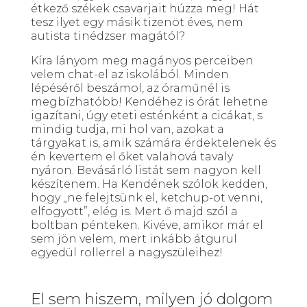
étkező székek csavarjait húzza meg! Hát
tesz ilyet egy másik tizenöt éves, nem
autista tinédzser magától?
Kíra lányom meg magányos perceiben
velem chat-el az iskolából. Minden
lépéséről beszámol, az óraműnél is
megbízhatóbb! Kendéhez is órát lehetne
igazítani, úgy eteti esténként a cicákat, s
mindig tudja, mi hol van, azokat a
tárgyakat is, amik számára érdektelenek és
én kevertem el őket valahová tavaly
nyáron. Bevásárló listát sem nagyon kell
készítenem. Ha Kendének szólok kedden,
hogy „ne felejtsünk el, ketchup-ot venni,
elfogyott”, elég is. Mert ő majd szól a
boltban pénteken. Kivéve, amikor már el
sem jön velem, mert inkább átgurul
egyedül rollerrel a nagyszüleihez!
El sem hiszem, milyen jó dolgom