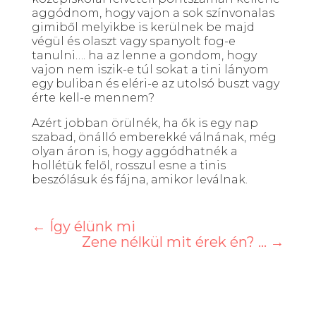
aggódnom, hogy vajon a sok színvonalas
gimiből melyikbe is kerülnek be majd
végül és olaszt vagy spanyolt fog-e
tanulni…. ha az lenne a gondom, hogy
vajon nem iszik-e túl sokat a tini lányom
egy buliban és eléri-e az utolsó buszt vagy
érte kell-e mennem?
Azért jobban örülnék, ha ők is egy nap
szabad, önálló emberekké válnának, még
olyan áron is, hogy aggódhatnék a
hollétük felől, rosszul esne a tinis
beszólásuk és fájna, amikor leválnak.
←
Így élünk mi
Zene nélkül mit érek én? ...
→