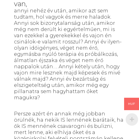
van,
annyi nehéz év után, amikor azt sem
tudtam, hol vagyok és merre haladok.
Annyi sok bizonytalanság után, amikor
még nem derült ki egyértelműen, mi is
van ezekkel a gyerekekkel és vajon én
csinálok-e valamit rosszul? Annyi év ilyen-
olyan időigényes, véget nem érő,
egymásba nyúló terápia és próbálkozás,
álmatlan éjszaka és véget nem érő
nappalok után…. Annyi kétely után, hogy
vajon mire lesznek majd képesek és mivé
válnak majd? Annyi év bezártság és
elszigeteltség után, amikor még egy
pillanatra sem hagyhattam őket
magukra?
HUF
Persze azért én annak még jobban
örülnék, ha nekik IS lennének barátaik, ha
ők IS mennének csavarogni és bulizni,
mert lenne, aki elhívja őket és a
középiskolai felvételi pontszámán kellene