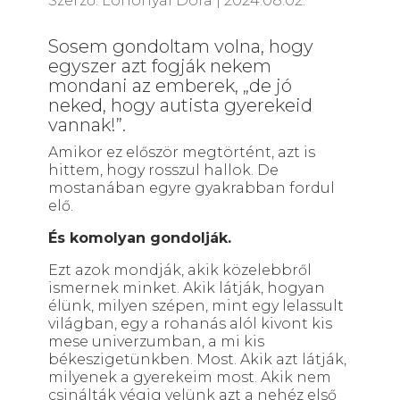
Szerző:
Lohonyai Dóra
|
2024.08.02.
Sosem gondoltam volna, hogy
egyszer azt fogják nekem
mondani az emberek, „de jó
neked, hogy autista gyerekeid
vannak!”.
Amikor ez először megtörtént, azt is
hittem, hogy rosszul hallok. De
mostanában egyre gyakrabban fordul
elő.
És komolyan gondolják.
Ezt azok mondják, akik közelebbről
ismernek minket. Akik látják, hogyan
élünk, milyen szépen, mint egy lelassult
világban, egy a rohanás alól kivont kis
mese univerzumban, a mi kis
békeszigetünkben. Most. Akik azt látják,
milyenek a gyerekeim most. Akik nem
csinálták végig velünk azt a nehéz első