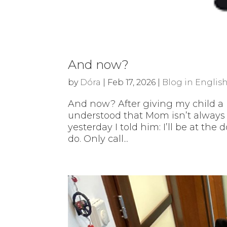
And now?
by
Dóra
|
Feb 17, 2026
|
Blog in Englis
And now? After giving my child a p
understood that Mom isn’t always a
yesterday I told him: I’ll be at the
do. Only call...