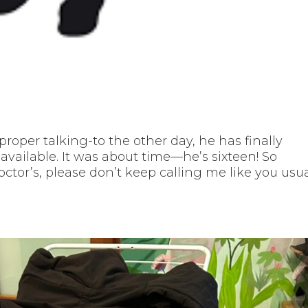
h
roper talking-to the other day, he has finally
vailable. It was about time—he’s sixteen! So
 doctor’s, please don’t keep calling me like you usua