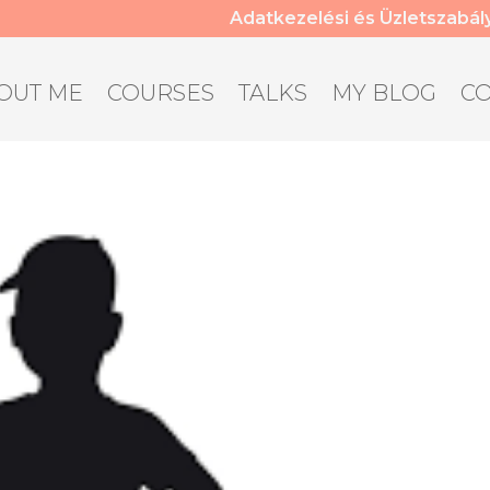
Adatkezelési és Üzletszabál
OUT ME
COURSES
TALKS
MY BLOG
C