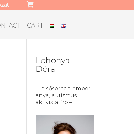

yzat
ONTACT
CART
Lohonyai
Dóra
– elsősorban ember,
anya, autizmus
aktivista, író –