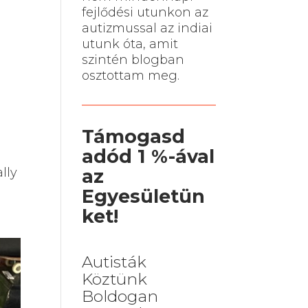
fejlődési utunkon az
autizmussal az indiai
utunk óta, amit
szintén blogban
osztottam meg.
Támogasd
adód 1 %-ával
az
lly
Egyesületün
ket!
Autisták
Köztünk
Boldogan