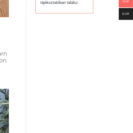
HUF
tájékoztató
ban találsz.
EUR
arn
on.
.