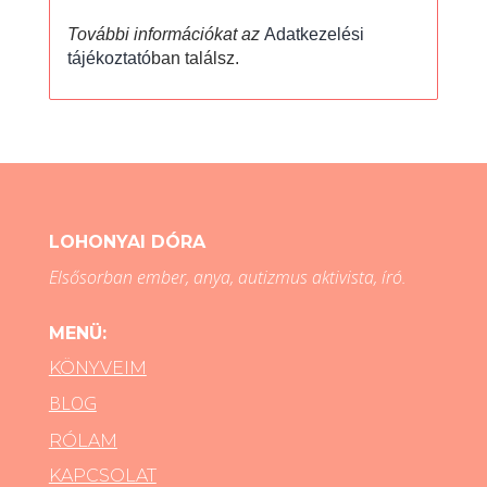
További információkat az
Adatkezelési
tájékoztató
ban találsz.
LOHONYAI DÓRA
Elsősorban ember, anya, autizmus aktivista, író.
MENÜ:
KÖNYVEIM
BLOG
RÓLAM
KAPCSOLAT